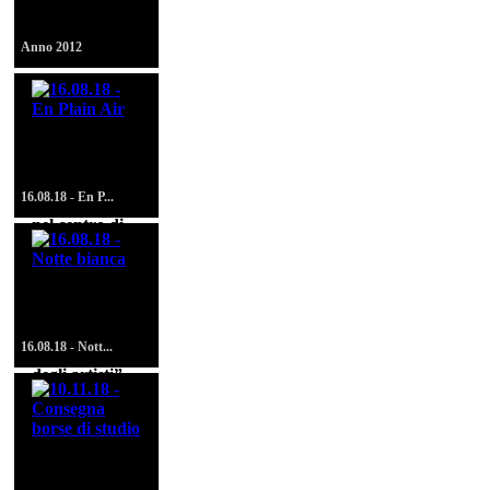
erogazioni -
2012
Anno 2012
“En Plain
Air” concorso
di pittura
16.08.18 - En P...
estemporanea
nel centro di
Montagnana -
16 Giugno
2018
Lungo le
Mura sud
della città
16.08.18 - Nott...
“notte bianca
degli artisti”
con esposizioni
artistiche sotto
i fornici delle
Mura in una
Consegna
suggestiva
borse di studio